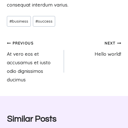
consequat interdum varius.
Post
#
business
#
success
Tags:
Post
PREVIOUS
NEXT
At vero eos et
Hello world!
navigation
accusamus et iusto
odio dignissimos
ducimus
Similar Posts