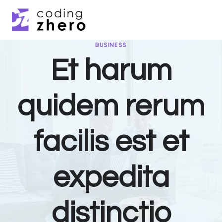
Skip
to
content
BUSINESS
Et harum
quidem rerum
facilis est et
expedita
distinctio